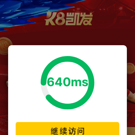
640ms